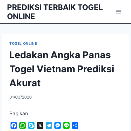
Skip
PREDIKSI TERBAIK TOGEL
to
ONLINE
content
TOGEL ONLINE
Ledakan Angka Panas
Togel Vietnam Prediksi
Akurat
01/03/2026
Bagikan
F
W
S
X
T
M
L
S