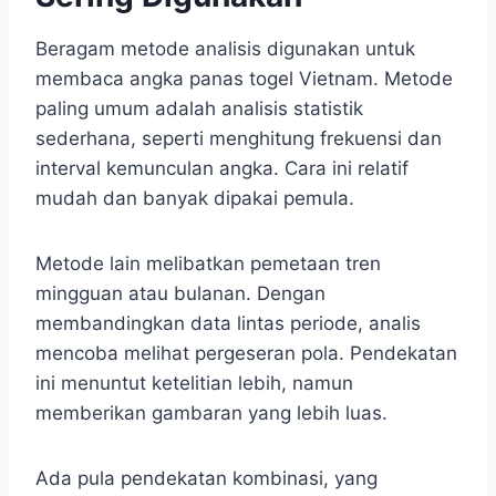
Beragam metode analisis digunakan untuk
membaca angka panas togel Vietnam. Metode
paling umum adalah analisis statistik
sederhana, seperti menghitung frekuensi dan
interval kemunculan angka. Cara ini relatif
mudah dan banyak dipakai pemula.
Metode lain melibatkan pemetaan tren
mingguan atau bulanan. Dengan
membandingkan data lintas periode, analis
mencoba melihat pergeseran pola. Pendekatan
ini menuntut ketelitian lebih, namun
memberikan gambaran yang lebih luas.
Ada pula pendekatan kombinasi, yang