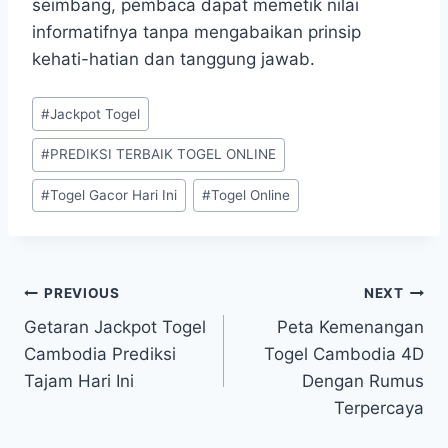
seimbang, pembaca dapat memetik nilai
informatifnya tanpa mengabaikan prinsip
kehati-hatian dan tanggung jawab.
Post
#
Jackpot Togel
Tags:
#
PREDIKSI TERBAIK TOGEL ONLINE
#
Togel Gacor Hari Ini
#
Togel Online
Post
PREVIOUS
NEXT
Getaran Jackpot Togel
Peta Kemenangan
navigation
Cambodia Prediksi
Togel Cambodia 4D
Tajam Hari Ini
Dengan Rumus
Terpercaya