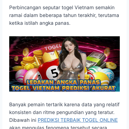
a
h
k
e
e
i
h
c
a
y
l
s
n
a
Perbincangan seputar togel Vietnam semakin
e
t
p
e
s
e
r
ramai dalam beberapa tahun terakhir, terutama
b
s
e
g
e
e
ketika istilah angka panas.
o
A
r
n
o
p
a
g
k
p
m
e
r
Banyak pemain tertarik karena data yang relatif
konsisten dan ritme pengundian yang teratur.
Dibawah ini
PREDIKSI TERBAIK TOGEL ONLINE
akan mengulas fenomena tersebut secara