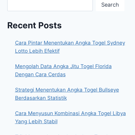
Search
Recent Posts
Cara Pintar Menentukan Angka Togel Sydney
Lotto Lebih Efektif
Mengolah Data Angka Jitu Togel Florida
Dengan Cara Cerdas
Strategi Menentukan Angka Togel Bullseye
Berdasarkan Statistik
Cara Menyusun Kombinasi Angka Togel Libya
Yang Lebih Stabil