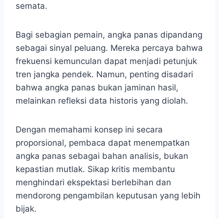
semata.
Bagi sebagian pemain, angka panas dipandang
sebagai sinyal peluang. Mereka percaya bahwa
frekuensi kemunculan dapat menjadi petunjuk
tren jangka pendek. Namun, penting disadari
bahwa angka panas bukan jaminan hasil,
melainkan refleksi data historis yang diolah.
Dengan memahami konsep ini secara
proporsional, pembaca dapat menempatkan
angka panas sebagai bahan analisis, bukan
kepastian mutlak. Sikap kritis membantu
menghindari ekspektasi berlebihan dan
mendorong pengambilan keputusan yang lebih
bijak.