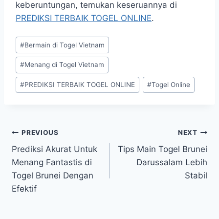
keberuntungan, temukan keseruannya di
PREDIKSI TERBAIK TOGEL ONLINE
.
Post
#
Bermain di Togel Vietnam
Tags:
#
Menang di Togel Vietnam
#
PREDIKSI TERBAIK TOGEL ONLINE
#
Togel Online
Post
PREVIOUS
NEXT
Prediksi Akurat Untuk
Tips Main Togel Brunei
navigation
Menang Fantastis di
Darussalam Lebih
Togel Brunei Dengan
Stabil
Efektif