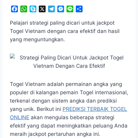
F
W
S
X
T
M
L
S
a
h
k
e
e
i
h
c
a
y
l
s
n
a
Pelajari strategi paling dicari untuk jackpot
e
t
p
e
s
e
r
Togel Vietnam dengan cara efektif dan hasil
b
s
e
g
e
e
yang menguntungkan.
o
A
r
n
o
p
a
g
k
p
m
e
r
Togel Vietnam adalah permainan angka yang
populer di kalangan pemain Togel internasional,
terkenal dengan sistem angka dan prediksi
yang unik. Berikut ini
PREDIKSI TERBAIK TOGEL
ONLINE
akan mengulas beberapa strategi
efektif yang dapat meningkatkan peluang Anda
meraih jackpot pertaruhan angka ini.