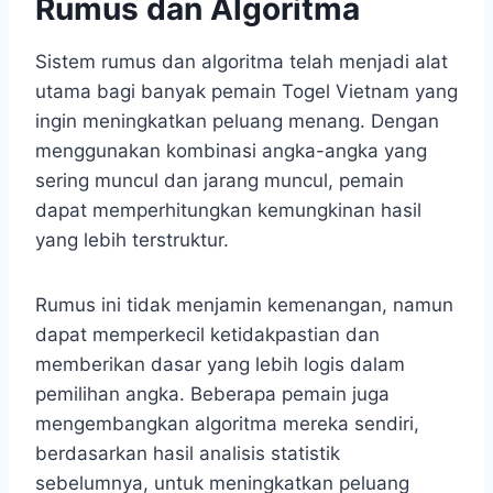
Rumus dan Algoritma
Sistem rumus dan algoritma telah menjadi alat
utama bagi banyak pemain Togel Vietnam yang
ingin meningkatkan peluang menang. Dengan
menggunakan kombinasi angka-angka yang
sering muncul dan jarang muncul, pemain
dapat memperhitungkan kemungkinan hasil
yang lebih terstruktur.
Rumus ini tidak menjamin kemenangan, namun
dapat memperkecil ketidakpastian dan
memberikan dasar yang lebih logis dalam
pemilihan angka. Beberapa pemain juga
mengembangkan algoritma mereka sendiri,
berdasarkan hasil analisis statistik
sebelumnya, untuk meningkatkan peluang