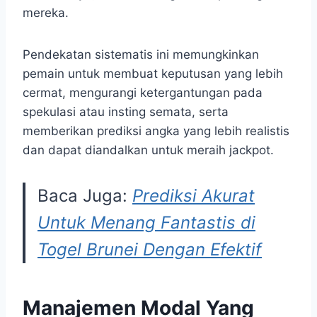
mereka.
Pendekatan sistematis ini memungkinkan
pemain untuk membuat keputusan yang lebih
cermat, mengurangi ketergantungan pada
spekulasi atau insting semata, serta
memberikan prediksi angka yang lebih realistis
dan dapat diandalkan untuk meraih jackpot.
Baca Juga:
Prediksi Akurat
Untuk Menang Fantastis di
Togel Brunei Dengan Efektif
Manajemen Modal Yang