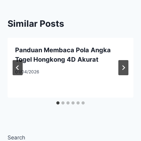
Similar Posts
Panduan Membaca Pola Angka
Togel Hongkong 4D Akurat
01/04/2026
Search