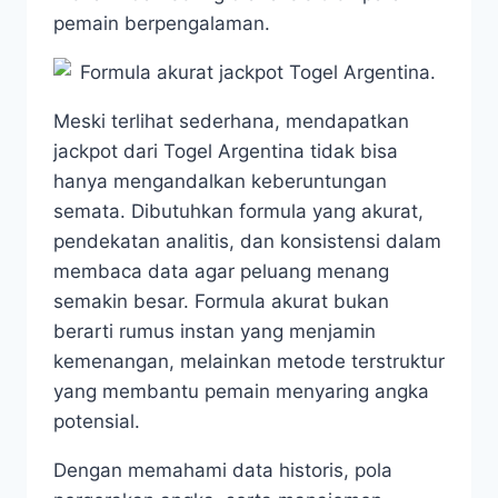
pemain berpengalaman.
Meski terlihat sederhana, mendapatkan
jackpot dari Togel Argentina tidak bisa
hanya mengandalkan keberuntungan
semata. Dibutuhkan formula yang akurat,
pendekatan analitis, dan konsistensi dalam
membaca data agar peluang menang
semakin besar. Formula akurat bukan
berarti rumus instan yang menjamin
kemenangan, melainkan metode terstruktur
yang membantu pemain menyaring angka
potensial.
Dengan memahami data historis, pola