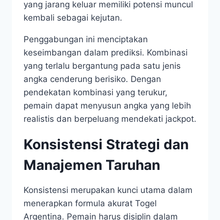
yang jarang keluar memiliki potensi muncul
kembali sebagai kejutan.
Penggabungan ini menciptakan
keseimbangan dalam prediksi. Kombinasi
yang terlalu bergantung pada satu jenis
angka cenderung berisiko. Dengan
pendekatan kombinasi yang terukur,
pemain dapat menyusun angka yang lebih
realistis dan berpeluang mendekati jackpot.
Konsistensi Strategi dan
Manajemen Taruhan
Konsistensi merupakan kunci utama dalam
menerapkan formula akurat Togel
Argentina. Pemain harus disiplin dalam