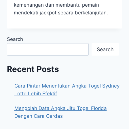
kemenangan dan membantu pemain
mendekati jackpot secara berkelanjutan.
Search
Search
Recent Posts
Cara Pintar Menentukan Angka Togel Sydney
Lotto Lebih Efektif
Mengolah Data Angka Jitu Togel Florida
Dengan Cara Cerdas