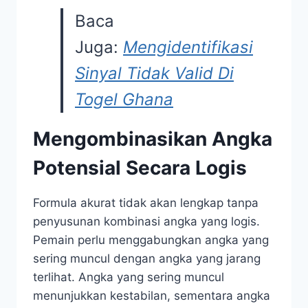
Baca
Juga:
Mengidentifikasi
Sinyal Tidak Valid Di
Togel Ghana
Mengombinasikan Angka
Potensial Secara Logis
Formula akurat tidak akan lengkap tanpa
penyusunan kombinasi angka yang logis.
Pemain perlu menggabungkan angka yang
sering muncul dengan angka yang jarang
terlihat. Angka yang sering muncul
menunjukkan kestabilan, sementara angka