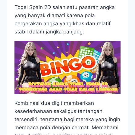
Togel Spain 2D salah satu pasaran angka
yang banyak diamati karena pola
pergerakan angka yang khas dan relatif
stabil dalam jangka panjang.
Kombinasi dua digit memberikan
kesederhanaan sekaligus tantangan
tersendiri, terutama bagi mereka yang ingin
membaca pola dengan cermat. Memahami