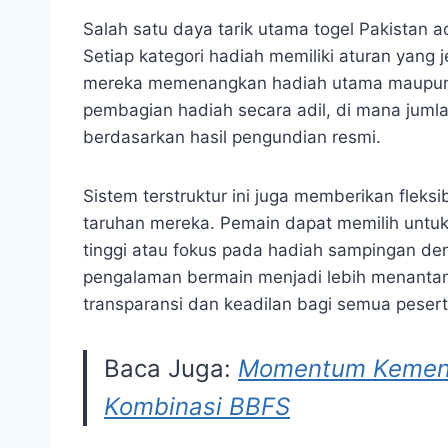
Salah satu daya tarik utama togel Pakistan a
Setiap kategori hadiah memiliki aturan yan
mereka memenangkan hadiah utama maupun h
pembagian hadiah secara adil, di mana jumla
berdasarkan hasil pengundian resmi.
Sistem terstruktur ini juga memberikan fleks
taruhan mereka. Pemain dapat memilih untuk
tinggi atau fokus pada hadiah sampingan den
pengalaman bermain menjadi lebih menant
transparansi dan keadilan bagi semua pesert
Baca Juga:
Momentum Kemena
Kombinasi BBFS