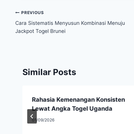
Post
PREVIOUS
Cara Sistematis Menyusun Kombinasi Menuju
navigation
Jackpot Togel Brunei
Similar Posts
Rahasia Kemenangan Konsisten
Lewat Angka Togel Uganda
01/09/2026