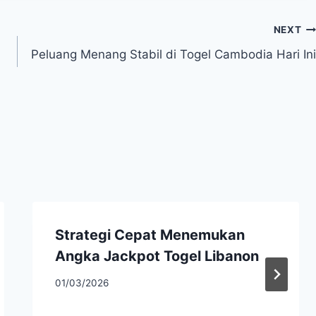
NEXT
Peluang Menang Stabil di Togel Cambodia Hari Ini
Strategi Cepat Menemukan
Angka Jackpot Togel Libanon
01/03/2026