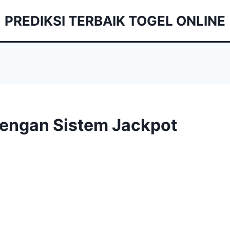
PREDIKSI TERBAIK TOGEL ONLINE
Dengan Sistem Jackpot