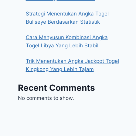
Strategi Menentukan Angka Togel
Bullseye Berdasarkan Statistik
Cara Menyusun Kombinasi Angka
Togel Libya Yang Lebih Stabil
Trik Menentukan Angka Jackpot Togel
Kingkong Yang Lebih Tajam
Recent Comments
No comments to show.