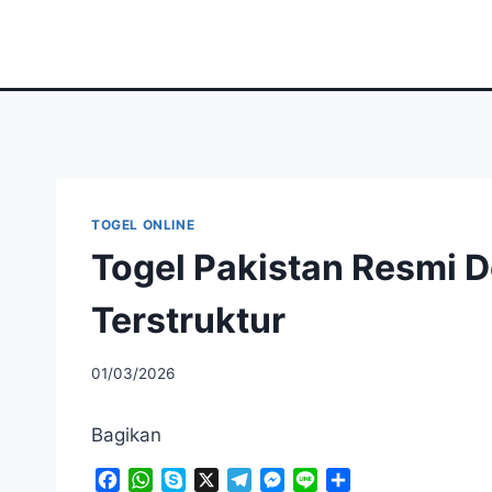
Skip
to
content
TOGEL ONLINE
Togel Pakistan Resmi 
Terstruktur
01/03/2026
Bagikan
F
W
S
X
T
M
L
S