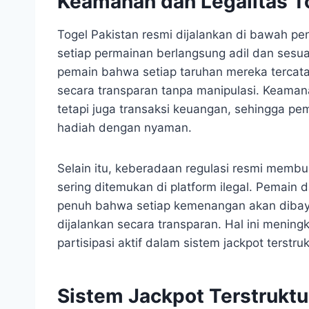
Keamanan dan Legalitas T
Togel Pakistan resmi dijalankan di bawah 
setiap permainan berlangsung adil dan sesua
pemain bahwa setiap taruhan mereka tercata
secara transparan tanpa manipulasi. Keaman
tetapi juga transaksi keuangan, sehingga p
hadiah dengan nyaman.
Selain itu, keberadaan regulasi resmi membua
sering ditemukan di platform ilegal. Pemain
penuh bahwa setiap kemenangan akan dibaya
dijalankan secara transparan. Hal ini meni
partisipasi aktif dalam sistem jackpot terstru
Sistem Jackpot Terstruktu